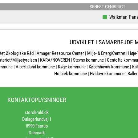
SENEST GENBRUGT
Walkman Panasoni
UDVIKLET I SAMARBEJDE 
Det Økologiske Råd | Amager Ressource Center | Miljø- & EnergiCentret i Høje
isteriet/Miljøstyrelsen | KARA/NOVEREN | Stevns kommune | Gentofte komm
mmune | Albertslund kommune | Køge kommune | Københavns kommune | Kal
Holbæk kommune | Hvidovre kommune | Ball
KONTAKTOPLYSNINGER
storskrald.dk
Dalagerlundvej 1
8990 Faarup
Danmark