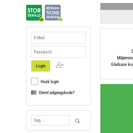
Miljømin
Ny
Gladsaxe ko
Login
bruger
Husk login
Glemt adgangskode?