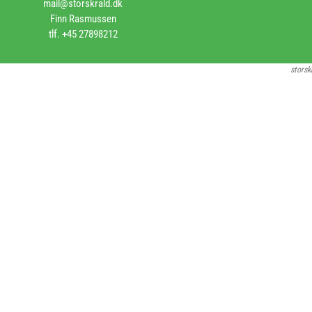
mail@storskrald.dk
Finn Rasmussen
tlf. +45 27898212
storsk