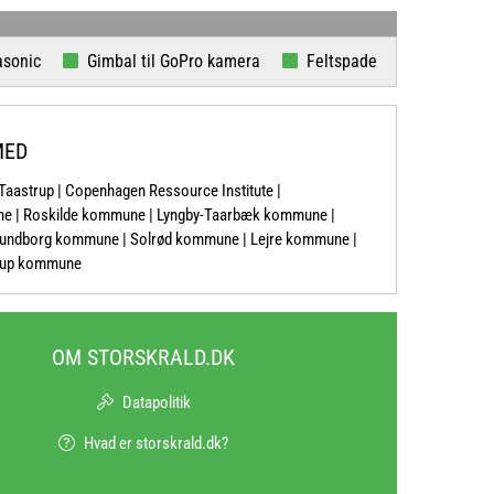
c
Gimbal til GoPro kamera
Feltspade
Babboe ladcyk
MED
-Taastrup | Copenhagen Ressource Institute |
une | Roskilde kommune | Lyngby-Taarbæk kommune |
undborg kommune | Solrød kommune | Lejre kommune |
erup kommune
OM STORSKRALD.DK
Datapolitik
Hvad er storskrald.dk?