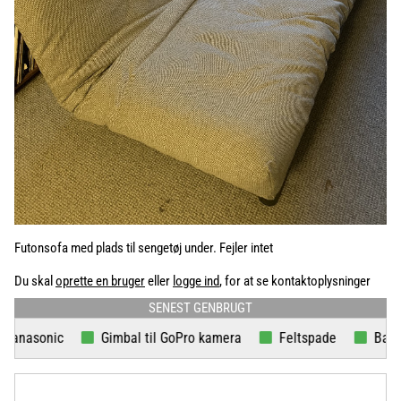
Futonsofa med plads til sengetøj under. Fejler intet
Du skal
oprette en bruger
eller
logge ind
, for at se kontaktoplysninger
SENEST GENBRUGT
onic
Gimbal til GoPro kamera
Feltspade
Babboe lad