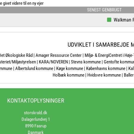
givet videre til en ny ejer
SENEST GENBRUGT
Walkman Panas
UDVIKLET I SAMARBEJDE 
Det Økologiske Råd | Amager Ressource Center | Miljø- & EnergiCentret i Høje
isteriet/Miljøstyrelsen | KARA/NOVEREN | Stevns kommune | Gentofte komm
mmune | Albertslund kommune | Køge kommune | Københavns kommune | Kal
Holbæk kommune | Hvidovre kommune | Ball
KONTAKTOPLYSNINGER
storskrald.dk
Dalagerlundvej 1
8990 Faarup
Danmark