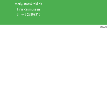
mail@storskrald.dk
Finn Rasmussen
tlf. +45 27898212
storsk