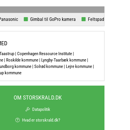
onic
Gimbal til GoPro kamera
Feltspade
Babboe lad
MED
-Taastrup | Copenhagen Ressource Institute |
une | Roskilde kommune | Lyngby-Taarbæk kommune |
undborg kommune | Solrød kommune | Lejre kommune |
erup kommune
OM STORSKRALD.DK
Datapolitik
Hvad er storskrald.dk?