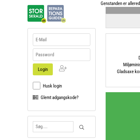
Genstanden er allerede 
Miljømin
Ny
Login
Gladsaxe ko
bruger
Husk login
Glemt adgangskode?